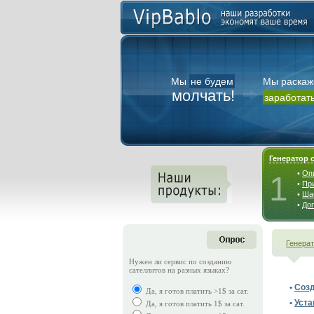
Мы
не будем
Мы раскаж
молчать!
заработать
Генератор 
•
Оп
1
•
Пр
•
Ша
•
До
Генерат
Нужен ли сервис по созданию
сателлитов на разных языках?
•
Созд
Да, я готов платить >1$ за сат.
•
Уста
Да, я готов платить 1$ за сат.