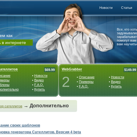
Новости
Статьи
Все, кто хот
задумывалис
ем как
зарабатывать
помогут вам
 в интернете
вам научить
сателлитов
WebGrabber
$69.99
$149.99
исание
•
Новости
2
•
Описание
•
Новости
имеры
•
Видео
•
Примеры
•
Видео
блоны
•
F.A.Q.
•
F.A.Q.
•
Купить
полнительно
•
Купить
→
Дополнительно
ор сателлитов
ание своих шаблонов
новка генератора Сателлитов. Версия 4 beta