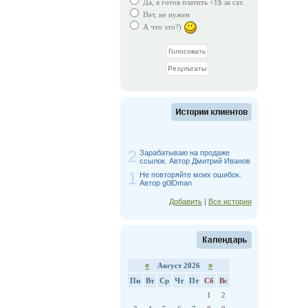
Да, я готов платить <1$ за сат.
Нет, не нужен
А что это?)
2
Зарабатываю на продаже
ссылок. Автор Дмитрий Иванов
1
Не повторяйте моих ошибок.
Автор g0lDman
Добавить
|
Все истории
«
Август 2026
»
Пн
Вт
Ср
Чт
Пт
Сб
Вс
1
2