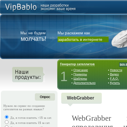
Мы
не будем
Мы раскажем как
молчать!
заработать в интернете
Генератор сателлитов
$69.
•
Описание
•
Новости
1
•
Примеры
•
Видео
•
Шаблоны
•
F.A.Q.
•
Дополнительно
•
Купить
WebGrabber
Нужен ли сервис по созданию
сателлитов на разных языках?
WebGrabber п
Да, я готов платить >1$ за сат.
Да, я готов платить 1$ за сат.