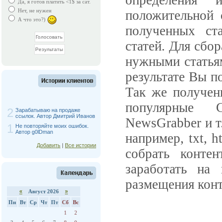
определения
Да, я готов платить <1$ за сат.
Нет, не нужен
положительной 
А что это?)
полученных ст
статей. Для сбор
нужными статьям
результате Вы п
Так же получен
популярные 
2
Зарабатываю на продаже
ссылок. Автор Дмитрий Иванов
NewsGrabber и т
1
Не повторяйте моих ошибок.
Автор g0lDman
например, txt, h
Добавить
|
Все истории
собрать конте
заработать на
размещения конт
«
Август 2026
»
Пн
Вт
Ср
Чт
Пт
Сб
Вс
1
2